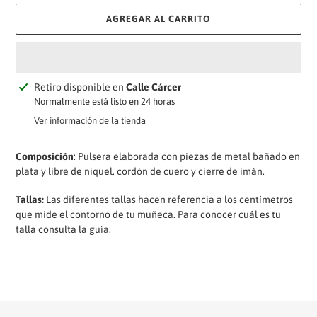
AGREGAR AL CARRITO
Agregando
Retiro disponible en
Calle Cárcer
el
Normalmente está listo en 24 horas
producto
Ver información de la tienda
a
tu
Composición
: Pulsera elaborada con piezas de metal bañado en
carrito
plata y libre de níquel, cordón de cuero y cierre de imán.
Tallas:
Las diferentes tallas hacen referencia a los centímetros
que mide el contorno de tu muñeca. Para conocer cuál es tu
talla consulta la
guía
.