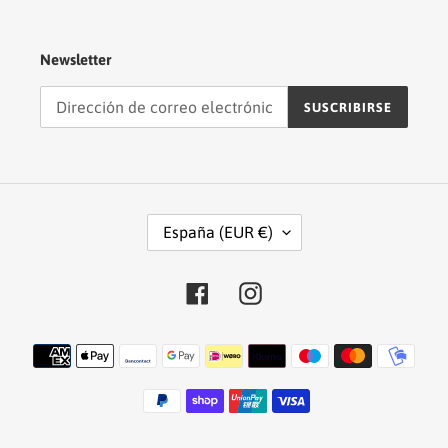
Newsletter
SUSCRIBIRSE
P
España (EUR €)
A
Í
S
Facebook
Instagram
/
R
Métodos
E
de
G
pago
I
Ó
N