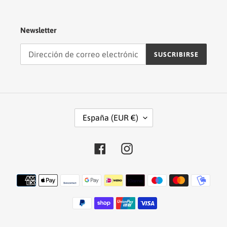
Newsletter
SUSCRIBIRSE
P
España (EUR €)
A
Í
S
Facebook
Instagram
/
R
Métodos
E
de
G
pago
I
Ó
N