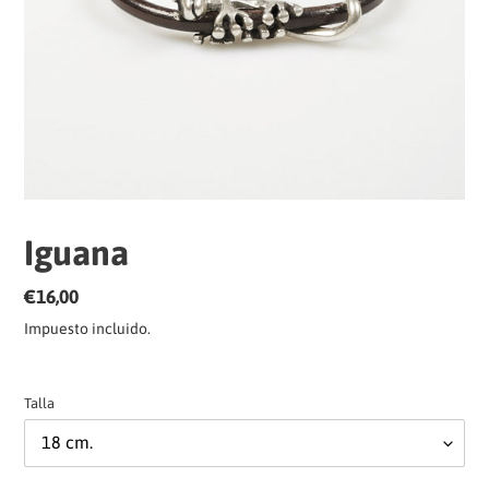
Iguana
Precio
€16,00
habitual
Impuesto incluido.
Talla