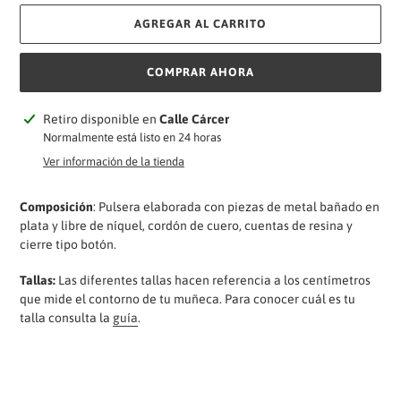
AGREGAR AL CARRITO
COMPRAR AHORA
Agregando
Retiro disponible en
Calle Cárcer
el
Normalmente está listo en 24 horas
producto
Ver información de la tienda
a
tu
Composición
: Pulsera elaborada con piezas de metal bañado en
carrito
plata y libre de níquel, cordón de cuero, cuentas de resina y
cierre tipo botón.
Tallas:
Las diferentes tallas hacen referencia a los centímetros
que mide el contorno de tu muñeca. Para conocer cuál es tu
talla consulta la
guía
.