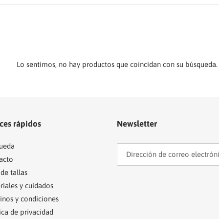
l
e
c
c
Lo sentimos, no hay productos que coincidan con su búsqueda.
i
ó
ces rápidos
Newsletter
n
ueda
:
acto
de tallas
riales y cuidados
inos y condiciones
ica de privacidad